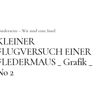
onderseite – Wir sind eine Insel
KLEINER
FLUGVERSUCH EINER
FLEDERMAUS _ Grafik _
No 2