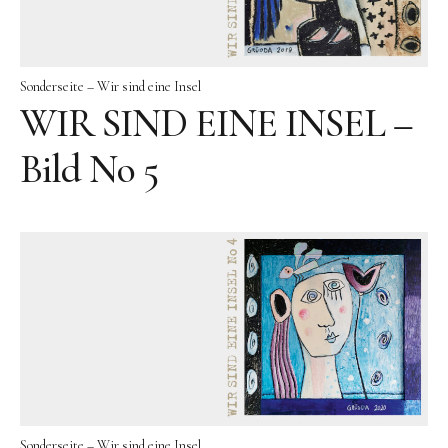
Videos
Literatur
Sonderseite – Wir sind eine Insel
Kontakt
WIR SIND EINE INSEL –
Kontakt
Bild No 5
Wegbeschreibung
Impressum
Datenschutz
Sonderseite – Wir sind eine Insel