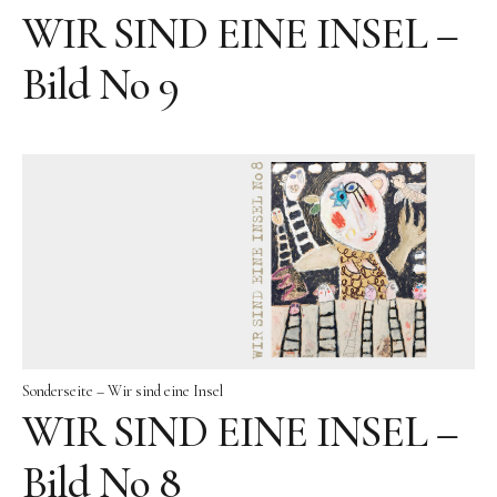
Bronze
WIR SIND EINE INSEL –
Großbronze
Bild No 9
Bilder
Bilder Großformat
Grafik
Grafik Großformat
Objektbilder
Assemblagen
Collagen
Skizzen
Sonderseite – Wir sind eine Insel
Texte zum Werk
WIR SIND EINE INSEL –
Public Works
Bild No 8