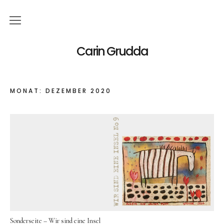
Deutsch
Carin Grudda
Italiano
(
Italienisch
)
MONAT:
DEZEMBER 2020
English
(
Englisch
)
News
Ausstellungen
Einzelaustellungen
Gruppenausstellungen
Werk
Sonderseite – Wir sind eine Insel