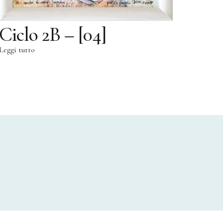
Ciclo 2B – [04]
Leggi tutto