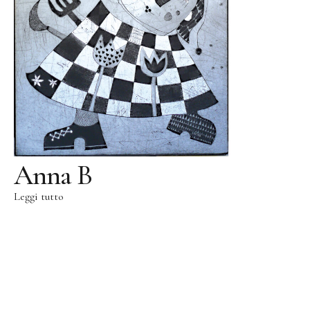
Public Works
Opere pubbliche
Fontenuova, Italia
Gudensberg, Germania
Ingelheim/Rhein, Germania
Kassel, Germania
Roma, Italia
Anna B
Leogang, Austria
Leggi tutto
San Lorenzo, Italia
Schwalbach, Germania
Zug, Svizzera
Parco di Sculture