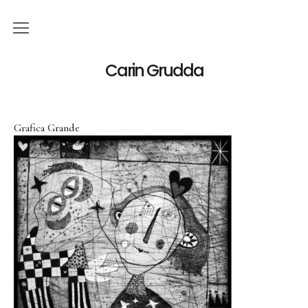
Italiano
Carin Grudda
Deutsch
(
Tedesco
)
Grafica Grande
English
(
Inglese
)
News
Mostre
Mostre Personali
Mostre Collettive
Opera