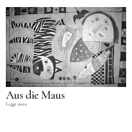
Fonderia
Fonderia Roma
Blau Miau
Il Re Sognatore
Il Salto
Wolkenpelztier
Fonderia Volvera/Torino
Vita
Aus die Maus
Video
Leggi tutto
Letteratura
Contatto