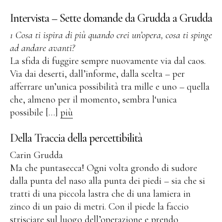
Testi di opere d’arte
Intervista – Sette domande da Grudda a Grudda
Bronzo Grande
1 Cosa ti ispira di più quando crei un’opera, cosa ti spinge
Bronzo
ad andare avanti?
Grafica
La sfida di fuggire sempre nuovamente via dal caos.
Grafica Grande
Via dai deserti, dall’informe, dalla scelta – per
afferrare un’unica possibilità tra mille e uno – quella
Quadri
che, almeno per il momento, sembra l‘unica
Quadri Grande
possibile […]
più
Oggetti Immagine
Della Traccia della percettibilità
Assemblaggio
Carin Grudda
Collage
Ma che puntasecca! Ogni volta grondo di sudore
Schizzi
dalla punta del naso alla punta dei piedi – sia che si
tratti di una piccola lastra che di una lamiera in
Public Works
zinco di un paio di metri. Con il piede la faccio
strisciare sul luogo dell’operazione e prendo