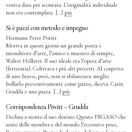
veniva data per scontata. L’originalità individuale
Contatto
non era contemplata […]
più
Indicazioni
Si è pazzi con metodo e impegno
Informazione legale
Hermann Peter Piwitt
Protezione dei dati
Moriva in questi giorni un grande poeta e
intenditore d’arte, l’amico e maestro di sempre,
Walter Höllerer. Il suo ideale era l’opera d’arte
(letteraria). Coltivava i più alti precetti. Al cospetto
di uno bravo, però, non si sbilanciava: meglio
bollarlo preventivamente come pazzo, diceva. Carin
Grudda e una pazza […]
più
Corrispondenza Piwitt – Grudda
Declina a stento il suo destino Questo PEGASO che
sente delle membra e del mondo l’eccessivo peso,