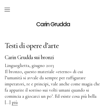
Italiano
Carin Grudda
Deutsch
(
Tedesco
)
Testi di opere d’arte
English
(
Inglese
)
News
Carin Grudda sui bronzi
Mostre
Lingueglietta, giugno 2013
Il bronzo, questo materiale «eterno» di cui
l’umanità si avvale da sempre per raffigurare
Mostre Personali
imperatori, re e principi, vale anche come magia che
Mostre Collettive
fa apparire il sorriso sui volti umani quando si
Opera
comincia a giocarci un po’. Ed esiste cosa più bella
[…]
più