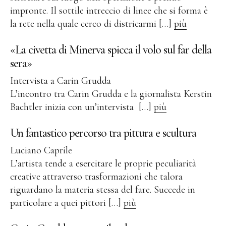
Public Works
impronte. Il sottile intreccio di linee che si forma è
Opere pubbliche
la rete nella quale cerco di districarmi […]
più
Fontenuova, Italia
«La civetta di Minerva spicca il volo sul far della
Gudensberg, Germania
sera»
Ingelheim/Rhein, Germania
Intervista a Carin Grudda
L’incontro tra Carin Grudda e la giornalista Kerstin
Kassel, Germania
Bachtler inizia con un’intervista […]
più
Roma, Italia
Leogang, Austria
Un fantastico percorso tra pittura e scultura
San Lorenzo, Italia
Luciano Caprile
L’artista tende a esercitare le proprie peculiarità
Schwalbach, Germania
creative attraverso trasformazioni che talora
Zug, Svizzera
riguardano la materia stessa del fare. Succede in
Parco di Sculture
particolare a quei pittori […]
più