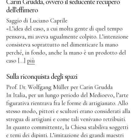
Fonderia
Carin Grudda, ovvero il seducente recupero
dell’effimero
Fonderia Roma
Saggio di Luciano Caprile
«L’idea del caso, a cui molta gente di quel tempo
Blau Miau
pensava, mi aveva ugualmente colpito. L’intenzione
Il Re Sognatore
consisteva soprattutto nel dimenticare la mano
Il Salto
perché, in fondo, anche la mano è un prodotto del
caso […]
più
Wolkenpelztier
Fonderia Volvera/Torino
Sulla riconquista degli spazi
Vita
Prof. Dr. Wolfgang Müller per Carin Grudda
In Italia, per un lungo periodo del Medioevo, l’arte
Video
figurativa rientrava fra le forme di artigianato. Allo
stesso modo, pittori e scultori erano considerati alla
Letteratura
stregua di artigiani e come tali venivano retribuiti.
In quanto committente, la Chiesa stabiliva soggetti
Contatto
e temi dei dipinti. L’imitazione dei grandi maestri