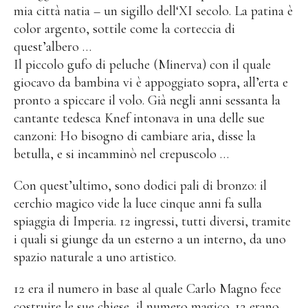
mia città natia – un sigillo dell‘XI secolo. La patina è
color argento, sottile come la corteccia di
quest’albero …
Il piccolo gufo di peluche (Minerva) con il quale
giocavo da bambina vi è appoggiato sopra, all’erta e
pronto a spiccare il volo. Già negli anni sessanta la
cantante tedesca Knef intonava in una delle sue
canzoni: Ho bisogno di cambiare aria, disse la
betulla, e si incamminò nel crepuscolo …
Con quest’ultimo, sono dodici pali di bronzo: il
cerchio magico vide la luce cinque anni fa sulla
spiaggia di Imperia. 12 ingressi, tutti diversi, tramite
i quali si giunge da un esterno a un interno, da uno
spazio naturale a uno artistico.
12 era il numero in base al quale Carlo Magno fece
costruire le sue chiese, il numero magico. 12 erano