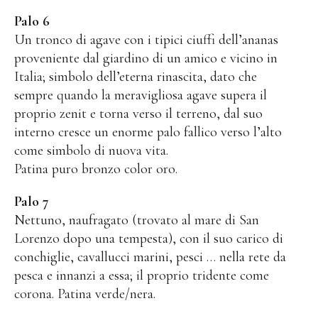
Palo 6
Contatto
Un tronco di agave con i tipici ciuffi dell’ananas
Indicazioni
proveniente dal giardino di un amico e vicino in
Italia; simbolo dell’eterna rinascita, dato che
Informazione legale
sempre quando la meravigliosa agave supera il
Protezione dei dati
proprio zenit e torna verso il terreno, dal suo
interno cresce un enorme palo fallico verso l’alto
come simbolo di nuova vita.
Patina puro bronzo color oro.
Palo 7
Nettuno, naufragato (trovato al mare di San
Lorenzo dopo una tempesta), con il suo carico di
conchiglie, cavallucci marini, pesci … nella rete da
pesca e innanzi a essa; il proprio tridente come
corona. Patina verde/nera.