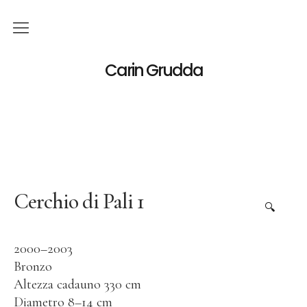
Italiano
Carin Grudda
Deutsch
(
Tedesco
)
English
(
Inglese
)
News
Mostre
Cerchio di Pali 1
🔍
Mostre Personali
2000–2003
Mostre Collettive
Bronzo
Opera
Altezza cadauno 330 cm
Diametro 8–14 cm