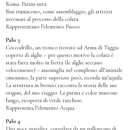
Public Works
Roma. Patina nera.
Essi riuniscono, come assemblaggio, gli attrezzi
Opere pubbliche
necessari al processo della colata.
Fontenuova, Italia
Rappresentano l’elemento Fuoco.
Gudensberg, Germania
Palo 3
Ingelheim/Rhein, Germania
Coccodrillo, un tronco trovato ad Arma di Taggia
coperto di alghe – per questo motivo la colata è
Kassel, Germania
stata fatta molto in fretta (le alghe seccano
Roma, Italia
velocemente) – assomiglia nel complesso all’animale
Leogang, Austria
omonimo, la parte superiore però, ricorda un’aquila.
La struttura in bronzo racconta la storia delle sue
San Lorenzo, Italia
origini, del suo viaggio. La patina è color marrone
Schwalbach, Germania
fango, ricoperta di verde turchese.
Rappresenta l’elemento Acqua.
Zug, Svizzera
Parco di Sculture
Palo 4
Una noce inaridita, corredata da un palloncino di