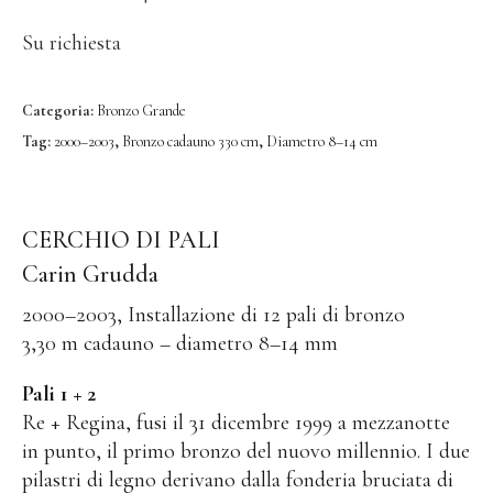
Testi di opere d’arte
Su richiesta
Bronzo Grande
Bronzo
Categoria:
Bronzo Grande
Grafica
Tag:
2000–2003
,
Bronzo cadauno 330 cm
,
Diametro 8–14 cm
Grafica Grande
Quadri
CERCHIO DI PALI
Quadri Grande
Carin Grudda
Oggetti Immagine
2000–2003, Installazione di 12 pali di bronzo
Assemblaggio
3,30 m cadauno – diametro 8–14 mm
Collage
Pali 1 + 2
Schizzi
Re + Regina, fusi il 31 dicembre 1999 a mezzanotte
Public Works
in punto, il primo bronzo del nuovo millennio. I due
pilastri di legno derivano dalla fonderia bruciata di