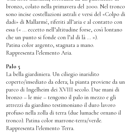
Fonderia
bronzo, colato nella primavera del 2000. Nel tronco
sono incise costellazioni astrali e versi del «Colpo di
Fonderia Roma
dadi» di Mallarmé, riferiti all’aria e al contatto con
essa (« … eccetto nell’altitudine forse, così lontano
Blau Miau
che un punto si fonde con l’al di là … »).
Il Re Sognatore
Patina color argento, stagnata a mano.
Il Salto
Rappresenta l’elemento Aria.
Wolkenpelztier
Palo 5
La bella giardiniera. Un ciliegio inaridito
Fonderia Volvera/Torino
coperto/insediato da edera; la pianta proviene da un
Vita
parco di Ingelheim dei XVIII secolo. Due mani di
bronzo – le mie – tengono il palo in mezzo e gli
Video
attrezzi da giardino testimoniano il duro lavoro
profuso nella zolla di terra (due lumache ornano il
Letteratura
tronco). Patina color marrone-terra/verde.
Rappresenta l’elemento Terra.
Contatto