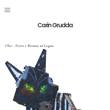
Italiano
Carin Grudda
Deutsch
(
Tedesco
)
Olio - Ferro e Bronzo su Legno
English
(
Inglese
)
News
Mostre
Mostre Personali
Mostre Collettive
Opera