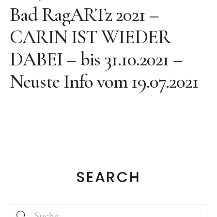
Bronze
Bad RagARTz 2021 –
Großbronze
CARIN IST WIEDER
Bilder
DABEI – bis 31.10.2021 –
Bilder Großformat
Grafik
Neuste Info vom 19.07.2021
Grafik Großformat
Objektbilder
Assemblagen
Collagen
Skizzen
SEARCH
Texte zum Werk
Public Works