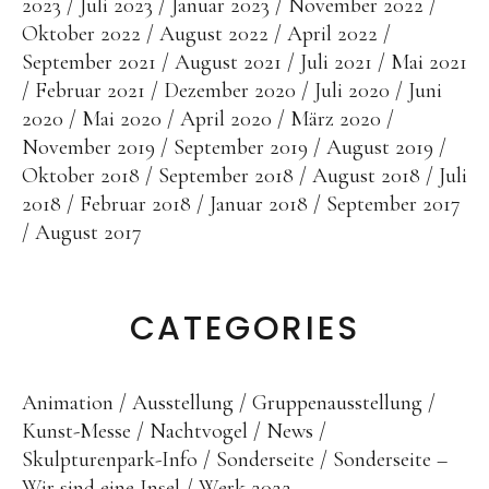
Skulpturenpark
2023
Juli 2023
Januar 2023
November 2022
Oktober 2022
August 2022
April 2022
Gießereien
September 2021
August 2021
Juli 2021
Mai 2021
Februar 2021
Dezember 2020
Juli 2020
Juni
Gießerei Rom
2020
Mai 2020
April 2020
März 2020
November 2019
September 2019
August 2019
Blau-Miau
Oktober 2018
September 2018
August 2018
Juli
Der verträumte König
2018
Februar 2018
Januar 2018
September 2017
Rastender Narr
August 2017
Der Sprung
Wolkenpelztier
CATEGORIES
Gießerei Volvera/Turin
Papagena
Animation
Ausstellung
Gruppenausstellung
Kunst-Messe
Nachtvogel
News
Vita
Skulpturenpark-Info
Sonderseite
Sonderseite –
Wir sind eine Insel
Werk 2022