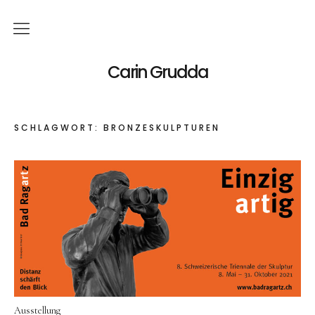
Deutsch
Carin Grudda
Italiano
(
Italienisch
)
SCHLAGWORT:
BRONZESKULPTUREN
English
(
Englisch
)
News
Ausstellungen
Einzelaustellungen
Gruppenausstellungen
Werk
Ausstellung