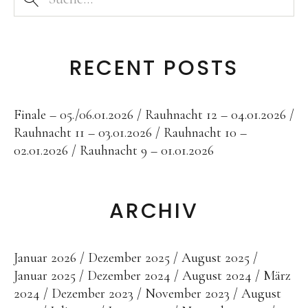
Public Works
Werke in öffentlichem Besitz
Fontenuova, Italien
RECENT POSTS
Gudensberg
Hofhausen
Finale – 05./06.01.2026
Rauhnacht 12 – 04.01.2026
Ingelheim am Rhein
Rauhnacht 11 – 03.01.2026
Rauhnacht 10 –
02.01.2026
Rauhnacht 9 – 01.01.2026
Kassel
Leogang, Austria
ARCHIV
Rom, Italien
San Lorenzo, Italien
Schwalbach
Januar 2026
Dezember 2025
August 2025
Januar 2025
Dezember 2024
August 2024
März
Zug, Schweiz
2024
Dezember 2023
November 2023
August