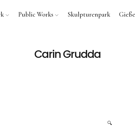
rk
Public Works
Skulpturenpark
Gieße
Carin Grudda
🔍