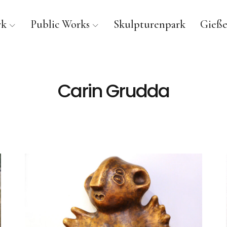
rk
Public Works
Skulpturenpark
Gieße
Carin Grudda