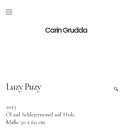
Deutsch
Carin Grudda
Italiano
(
Italienisch
)
English
(
Englisch
)
News
Ausstellungen
Luzy Puzy
🔍
Einzelaustellungen
2015
Gruppenausstellungen
Öl auf Schleiernessel auf Holz
Werk
Maße 50 x 60 cm