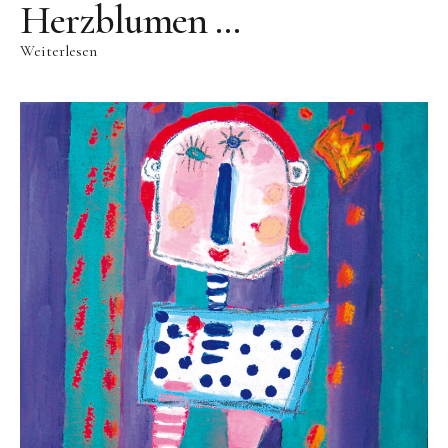
Videos
Herzblumen …
Literatur
Weiterlesen
Kontakt
Kontakt
Wegbeschreibung
Impressum
Datenschutz