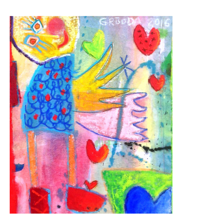
Skulpturenpark
Gießereien
Gießerei Rom
Blau-Miau
Der verträumte König
Rastender Narr
Der Sprung
Wolkenpelztier
Gießerei Volvera/Turin
Papagena
Vita