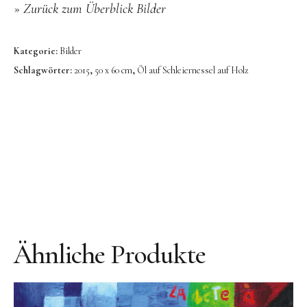
Bronze
»
Zurück zum Überblick Bilder
Großbronze
Kategorie:
Bilder
Bilder
Schlagwörter:
2015
,
50 x 60 cm
,
Öl auf Schleiernessel auf Holz
Bilder Großformat
Grafik
Grafik Großformat
Objektbilder
Assemblagen
Collagen
Skizzen
Ähnliche Produkte
Texte zum Werk
Public Works