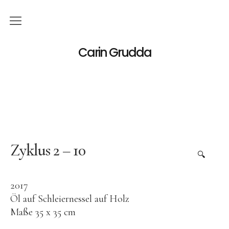
Deutsch
Carin Grudda
Italiano
(
Italienisch
)
English
(
Englisch
)
News
Ausstellungen
Zyklus 2 – 10
🔍
Einzelaustellungen
2017
Gruppenausstellungen
Öl auf Schleiernessel auf Holz
Werk
Maße 35 x 35 cm