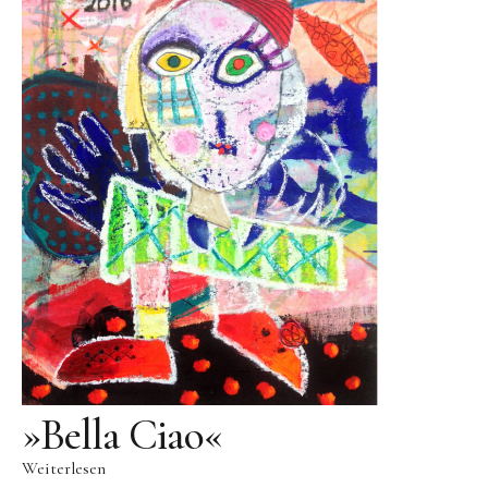
Public Works
Werke in öffentlichem Besitz
Fontenuova, Italien
Gudensberg
Hofhausen
Ingelheim am Rhein
Kassel
Leogang, Austria
Rom, Italien
San Lorenzo, Italien
Schwalbach
»Bella Ciao«
Zug, Schweiz
Weiterlesen