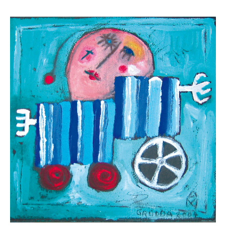
Skulpturenpark
Gießereien
Gießerei Rom
Blau-Miau
Der verträumte König
Rastender Narr
Der Sprung
Wolkenpelztier
Gießerei Volvera/Turin
Papagena
Vita