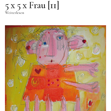
Videos
5 x 5 x Frau [11]
Literatur
Weiterlesen
Kontakt
Kontakt
Wegbeschreibung
Impressum
Datenschutz