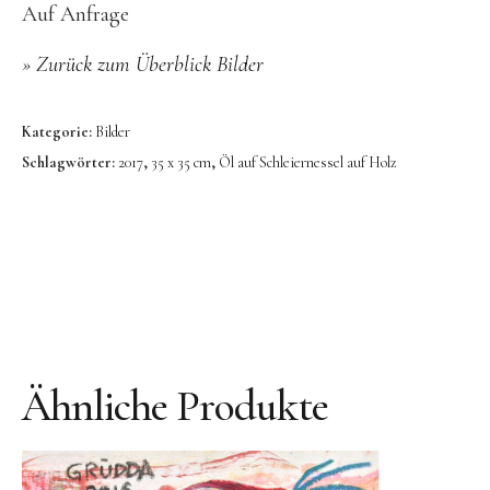
Bronze
Auf Anfrage
Großbronze
»
Zurück zum Überblick Bilder
Bilder
Bilder Großformat
Kategorie:
Bilder
Schlagwörter:
2017
,
35 x 35 cm
,
Öl auf Schleiernessel auf Holz
Grafik
Grafik Großformat
Objektbilder
Assemblagen
Collagen
Skizzen
Ähnliche Produkte
Texte zum Werk
Public Works