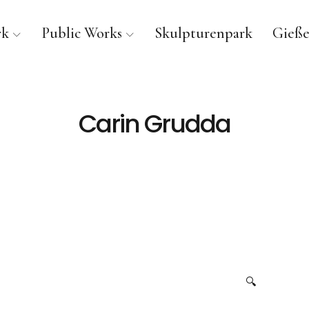
rk
Public Works
Skulpturenpark
Gieße
Carin Grudda
🔍