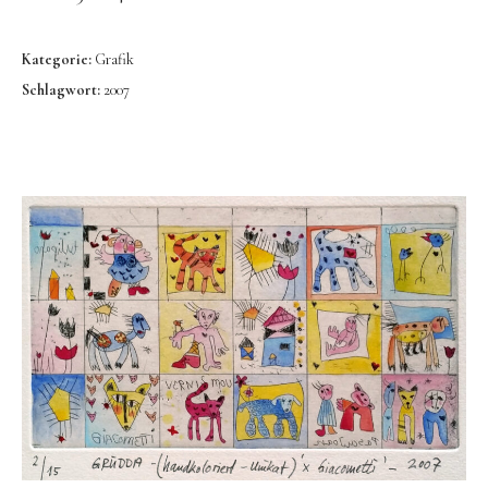
Bronze
Großbronze
Kategorie:
Grafik
Bilder
Schlagwort:
2007
Bilder Großformat
Grafik
Grafik Großformat
Objektbilder
Assemblagen
Collagen
Skizzen
Texte zum Werk
Public Works