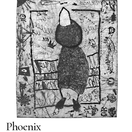
Skulpturenpark
Gießereien
Gießerei Rom
Blau-Miau
Der verträumte König
Rastender Narr
Der Sprung
Wolkenpelztier
Gießerei Volvera/Turin
Papagena
Vita
Phoenix