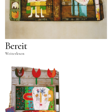
Skulpturenpark
Gießereien
Gießerei Rom
Blau-Miau
Bereit
Der verträumte König
Rastender Narr
Weiterlesen
Der Sprung
Wolkenpelztier
Gießerei Volvera/Turin
Papagena
Vita