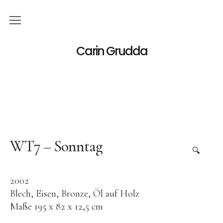
Deutsch
Carin Grudda
Italiano
(
Italienisch
)
English
(
Englisch
)
News
Ausstellungen
WT7 – Sonntag
🔍
Einzelaustellungen
2002
Gruppenausstellungen
Blech, Eisen, Bronze, Öl auf Holz
Werk
Maße 195 x 82 x 12,5 cm