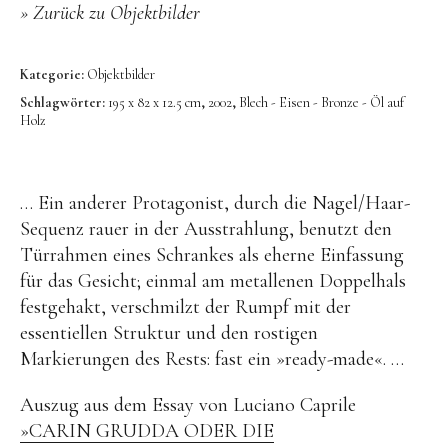
Bronze
»
Zurück zu Objektbilder
Großbronze
Kategorie:
Objektbilder
Bilder
Schlagwörter:
195 x 82 x 12.5 cm
,
2002
,
Blech - Eisen - Bronze - Öl auf
Bilder Großformat
Holz
Grafik
Grafik Großformat
… Ein anderer Protagonist, durch die Nagel/Haar-
Objektbilder
Sequenz rauer in der Ausstrahlung, benutzt den
Türrahmen eines Schrankes als eherne Einfassung
Assemblagen
für das Gesicht; einmal am metallenen Doppelhals
Collagen
festgehakt, verschmilzt der Rumpf mit der
essentiellen Struktur und den rostigen
Skizzen
Markierungen des Rests: fast ein »ready-made«. …
Texte zum Werk
Public Works
Auszug aus dem Essay von Luciano Caprile
»CARIN GRUDDA ODER DIE