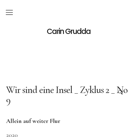
Deutsch
Carin Grudda
Italiano
(
Italienisch
)
English
(
Englisch
)
News
Ausstellungen
Wir sind eine Insel _ Zyklus 2 _ No
🔍
9
Einzelaustellungen
Gruppenausstellungen
Allein auf weiter Flur
Werk
2020