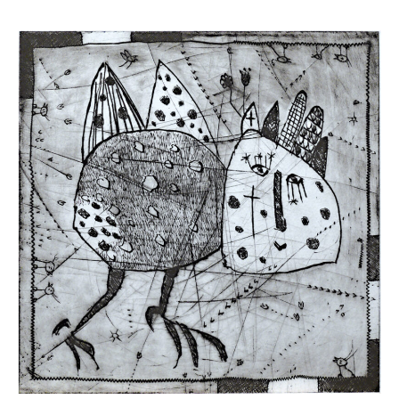
Skulpturenpark
Gießereien
Gießerei Rom
Blau-Miau
Der verträumte König
Rastender Narr
Der Sprung
Wolkenpelztier
Gießerei Volvera/Turin
Papagena
Vita