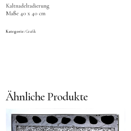
Bronze
Kaltnadelradierung
Großbronze
Maße 40 x 40 cm
Bilder
Kategorie:
Grafik
Bilder Großformat
Grafik
Grafik Großformat
Objektbilder
Assemblagen
Collagen
Ähnliche Produkte
Skizzen
Texte zum Werk
Public Works