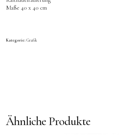
Kaltnadelradierung
Bronze
Maße 40 x 40 cm
Großbronze
Bilder
Bilder Großformat
Kategorie:
Grafik
Grafik
Grafik Großformat
Objektbilder
Assemblagen
Collagen
Skizzen
Texte zum Werk
Ähnliche Produkte
Public Works