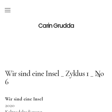
Deutsch
Carin Grudda
Italiano
(
Italienisch
)
English
(
Englisch
)
News
Ausstellungen
Wir sind eine Insel _ Zyklus 1 _ No
🔍
6
Einzelaustellungen
Gruppenausstellungen
Wir sind eine Insel
Werk
2020