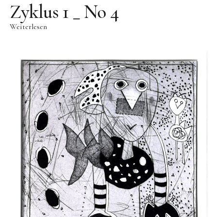
Skulpturenpark
Zyklus 1 _ No 4
Gießereien
Weiterlesen
Gießerei Rom
Blau-Miau
Der verträumte König
Rastender Narr
Der Sprung
Wolkenpelztier
Gießerei Volvera/Turin
Papagena
Vita