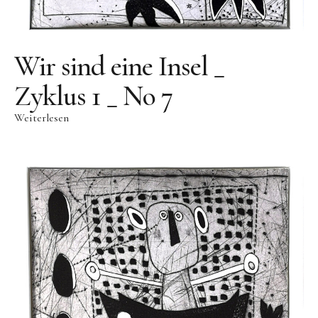
Videos
Literatur
Wir sind eine Insel _
Kontakt
Zyklus 1 _ No 7
Kontakt
Weiterlesen
Wegbeschreibung
Impressum
Datenschutz