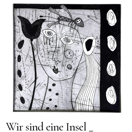
Public Works
Werke in öffentlichem Besitz
Fontenuova, Italien
Gudensberg
Hofhausen
Ingelheim am Rhein
Kassel
Leogang, Austria
Rom, Italien
San Lorenzo, Italien
Schwalbach
Zug, Schweiz
Wir sind eine Insel _