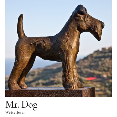
Public Works
Werke in öffentlichem Besitz
Fontenuova, Italien
Gudensberg
Hofhausen
Ingelheim am Rhein
Kassel
Leogang, Austria
Rom, Italien
San Lorenzo, Italien
Schwalbach
Mr. Dog
Zug, Schweiz
Weiterlesen