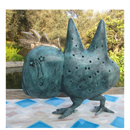
Skulpturenpark
Gießereien
Gießerei Rom
Blau-Miau
Der verträumte König
Rastender Narr
Der Sprung
Wolkenpelztier
Gießerei Volvera/Turin
Papagena
Vita