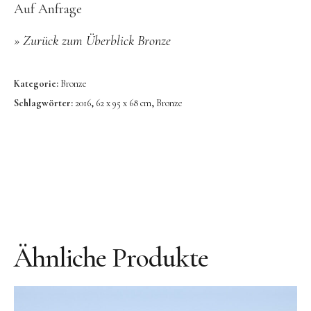
Bronze
Auf Anfrage
Großbronze
»
Zurück zum Überblick Bronze
Bilder
Bilder Großformat
Kategorie:
Bronze
Schlagwörter:
2016
,
62 x 95 x 68 cm
,
Bronze
Grafik
Grafik Großformat
Objektbilder
Assemblagen
Collagen
Skizzen
Ähnliche Produkte
Texte zum Werk
Public Works