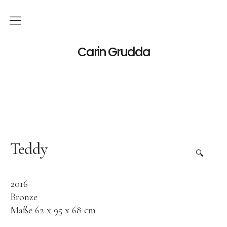
Deutsch
Carin Grudda
Italiano
(
Italienisch
)
English
(
Englisch
)
News
Ausstellungen
Teddy
🔍
Einzelaustellungen
2016
Gruppenausstellungen
Bronze
Werk
Maße 62 x 95 x 68 cm