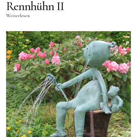
Videos
Rennhühn II
Literatur
Weiterlesen
Kontakt
Kontakt
Wegbeschreibung
Impressum
Datenschutz