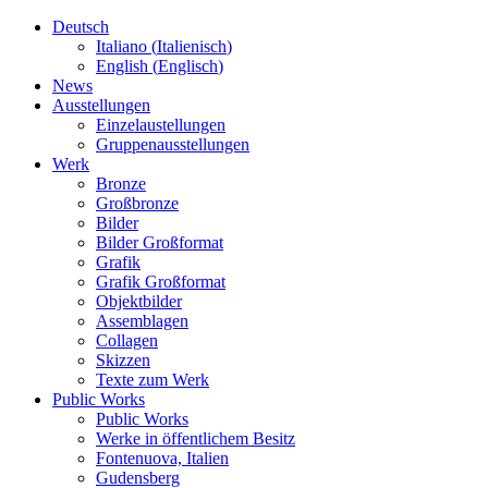
Deutsch
Italiano
(
Italienisch
)
English
(
Englisch
)
News
Ausstellungen
Einzelaustellungen
Gruppenausstellungen
Werk
Bronze
Großbronze
Bilder
Bilder Großformat
Grafik
Grafik Großformat
Objektbilder
Assemblagen
Collagen
Skizzen
Texte zum Werk
Public Works
Public Works
Werke in öffentlichem Besitz
Fontenuova, Italien
Gudensberg