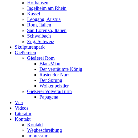
Hofhausen
Ingelheim am Rhein
Kassel
Leogang, Austria
Rom, Italien
San Lorenzo, Italien
Schwalbach
Zug, Schweiz
Skulpturenpark
Gießereien
Gießerei Rom
Blau-Miau
Der verträumte König
Rastender Narr
Der Sprung
Wolkenpelztier
Gießerei Volvera/Turin
Papagena
Vita
Videos
Literatur
Kontakt
Kontakt
Wegbeschreibung
Impressum