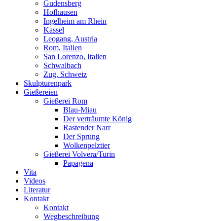
Gudensberg
Hofhausen
Ingelheim am Rhein
Kassel
Leogang, Austria
Rom, Italien
San Lorenzo, Italien
Schwalbach
Zug, Schweiz
Skulpturenpark
Gießereien
Gießerei Rom
Blau-Miau
Der verträumte König
Rastender Narr
Der Sprung
Wolkenpelztier
Gießerei Volvera/Turin
Papagena
Vita
Videos
Literatur
Kontakt
Kontakt
Wegbeschreibung