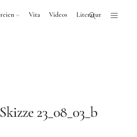
reien
Vita
Videos
Literatur
Skizze 23_08_03_b