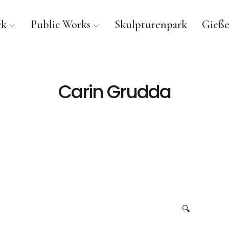
rk
Public Works
Skulpturenpark
Gieße
Carin Grudda
🔍