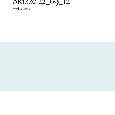
Skizze 22_09_12
Weiterlesen