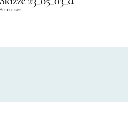
Skizze 23_05_03_d
Weiterlesen