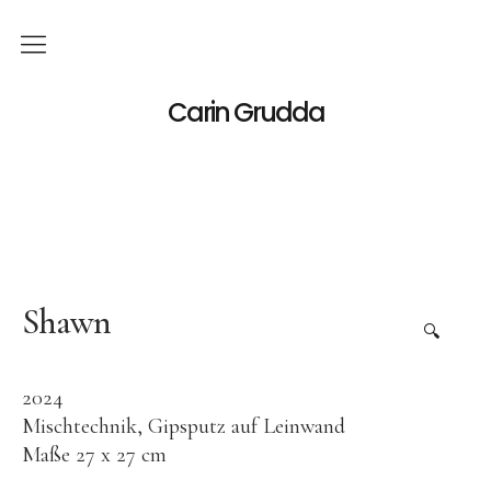
Deutsch
Carin Grudda
Italiano
(
Italienisch
)
English
(
Englisch
)
News
Ausstellungen
Shawn
🔍
Einzelaustellungen
2024
Gruppenausstellungen
Mischtechnik, Gipsputz auf Leinwand
Werk
Maße 27 x 27 cm