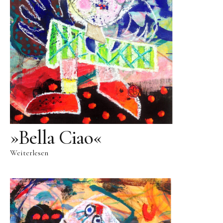
Skulpturenpark
Gießereien
Gießerei Rom
Blau-Miau
Der verträumte König
Rastender Narr
Der Sprung
»Bella Ciao«
Wolkenpelztier
Weiterlesen
Gießerei Volvera/Turin
Papagena
Vita