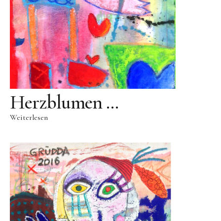
Public Works
Werke in öffentlichem Besitz
Fontenuova, Italien
Gudensberg
Hofhausen
Ingelheim am Rhein
Herzblumen …
Kassel
Weiterlesen
Leogang, Austria
Rom, Italien
San Lorenzo, Italien
Schwalbach
Zug, Schweiz