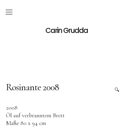
Deutsch
Carin Grudda
Italiano
(
Italienisch
)
English
(
Englisch
)
News
Ausstellungen
Rosinante 2008
🔍
Einzelaustellungen
2008
Gruppenausstellungen
Öl auf verbranntem Brett
Werk
Maße 80 x 94 cm