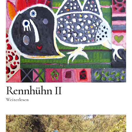
Public Works
Werke in öffentlichem Besitz
Fontenuova, Italien
Gudensberg
Hofhausen
Ingelheim am Rhein
Kassel
Leogang, Austria
Rennhühn II
Rom, Italien
San Lorenzo, Italien
Weiterlesen
Schwalbach
Zug, Schweiz