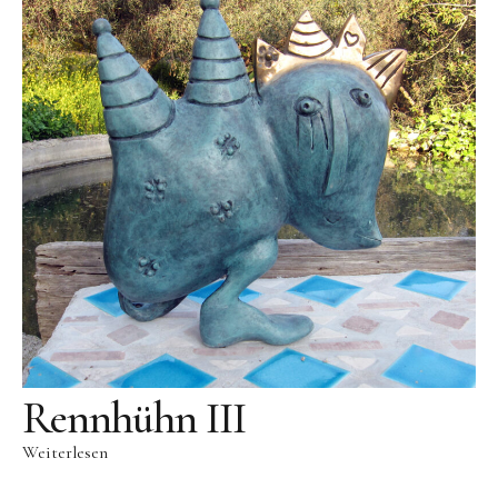
Skulpturenpark
Gießereien
Gießerei Rom
Blau-Miau
Der verträumte König
Rastender Narr
Der Sprung
Wolkenpelztier
Gießerei Volvera/Turin
Papagena
Rennhühn III
Vita
Weiterlesen