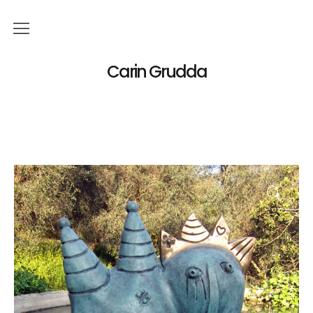
Deutsch
Carin Grudda
Italiano
(
Italienisch
)
English
(
Englisch
)
News
Ausstellungen
🔍
Einzelaustellungen
Gruppenausstellungen
Werk