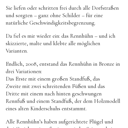
Skulpturenpark
Sie liefen oder schritten frei durch alle Dorfstraßen
Gießereien
und sorgten – ganz ohne Schilder – für eine
natürliche Geschwindigkeitsbegrenzung.
Gießerei Rom
Da fiel es mir wieder ein: das Rennhühn – und ich
Blau-Miau
skizzierte, malte und klebte alle möglichen
Der verträumte König
Varianten.
Rastender Narr
Endlich, 2008, entstand das Rennhühn in Bronze in
Der Sprung
drei Variationen:
Das Erste mit einem großen Standfuß, das
Wolkenpelztier
Zweite mit zwei schreitenden Füßen und das
Gießerei Volvera/Turin
Dritte mit einem nach hinten geschwungen
Rennfuß und einem Standfuß, der dem Holzmodell
Papagena
eines alten Kinderschuhs entstammt.
Vita
Alle Rennhühn’s haben aufgerichtete Flügel und