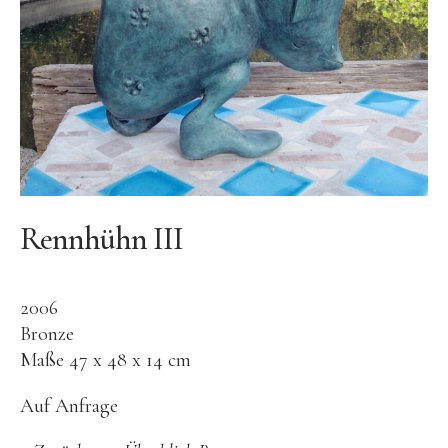
Bronze
Großbronze
Bilder
Bilder Großformat
Grafik
Grafik Großformat
Objektbilder
Rennhühn III
Assemblagen
Collagen
2006
Skizzen
Bronze
Maße 47 x 48 x 14 cm
Texte zum Werk
Public Works
Auf Anfrage