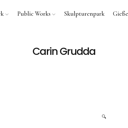
rk
Public Works
Skulpturenpark
Gieße
Carin Grudda
🔍