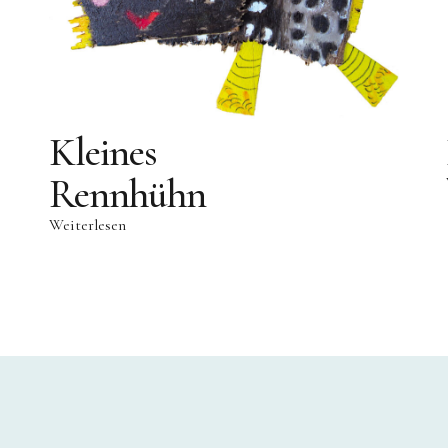
Kleines
Rennhühn
Weiterlesen