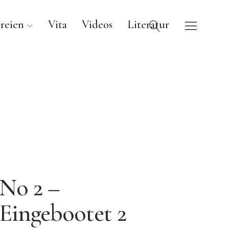
reien
Vita
Videos
Literatur
No 2 –
Eingebootet 2