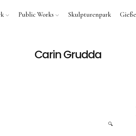
rk
Public Works
Skulpturenpark
Gieße
Carin Grudda
🔍