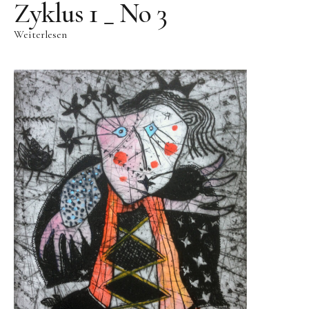
Skulpturenpark
Zyklus 1 _ No 3
Gießereien
Weiterlesen
Gießerei Rom
Blau-Miau
Der verträumte König
Rastender Narr
Der Sprung
Wolkenpelztier
Gießerei Volvera/Turin
Papagena
Vita