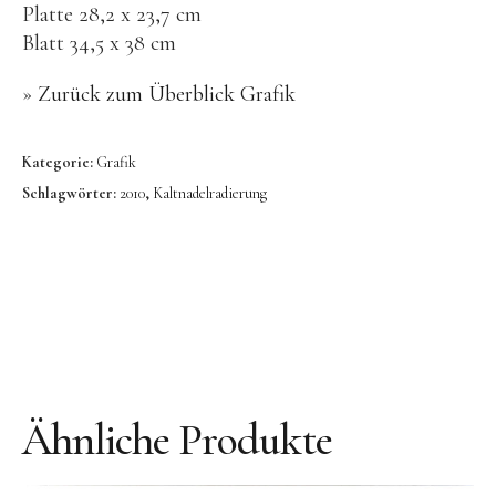
Bronze
Platte 28,2 x 23,7 cm
Blatt 34,5 x 38 cm
Großbronze
Bilder
»
Zurück zum Überblick Grafik
Bilder Großformat
Kategorie:
Grafik
Grafik
Schlagwörter:
2010
,
Kaltnadelradierung
Grafik Großformat
Objektbilder
Assemblagen
Collagen
Skizzen
Texte zum Werk
Ähnliche Produkte
Public Works