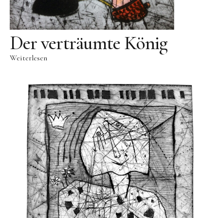
Videos
Literatur
Der verträumte König
Kontakt
Weiterlesen
Kontakt
Wegbeschreibung
Impressum
Datenschutz