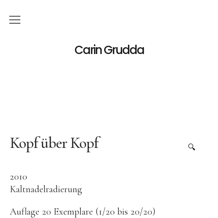
Deutsch
Carin Grudda
Italiano
(
Italienisch
)
English
(
Englisch
)
News
Ausstellungen
Kopf über Kopf
🔍
Einzelaustellungen
2010
Gruppenausstellungen
Kaltnadelradierung
Werk
Auflage 20 Exemplare (1/20 bis 20/20)