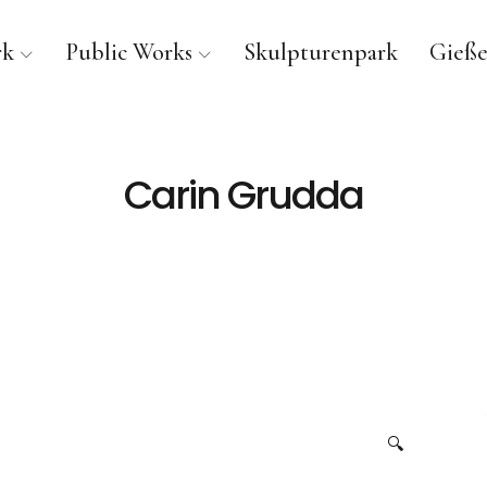
rk
Public Works
Skulpturenpark
Gieße
Carin Grudda
🔍