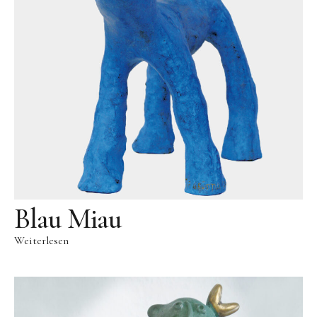
Skulpturenpark
Gießereien
Gießerei Rom
Blau-Miau
Der verträumte König
Rastender Narr
Der Sprung
Wolkenpelztier
Blau Miau
Gießerei Volvera/Turin
Weiterlesen
Papagena
Vita