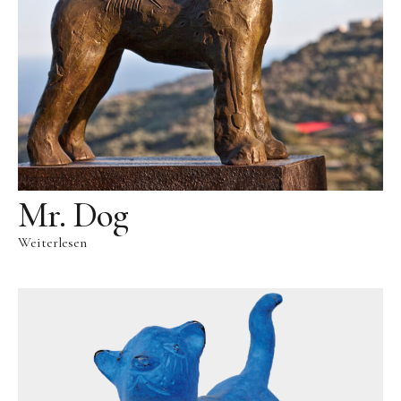
Public Works
Werke in öffentlichem Besitz
Fontenuova, Italien
Gudensberg
Hofhausen
Ingelheim am Rhein
Mr. Dog
Kassel
Leogang, Austria
Weiterlesen
Rom, Italien
San Lorenzo, Italien
Schwalbach
Zug, Schweiz