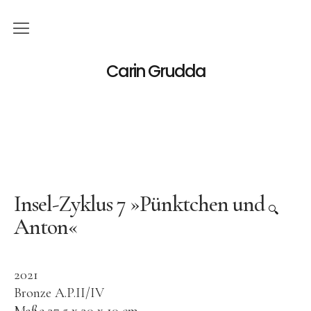
Deutsch
Carin Grudda
Italiano
(
Italienisch
)
English
(
Englisch
)
News
Ausstellungen
Insel-Zyklus 7 »Pünktchen und
🔍
Anton«
Einzelaustellungen
Gruppenausstellungen
2021
Werk
Bronze A.P.II/IV