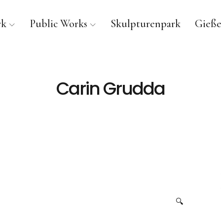
rk
Public Works
Skulpturenpark
Gieße
Carin Grudda
🔍