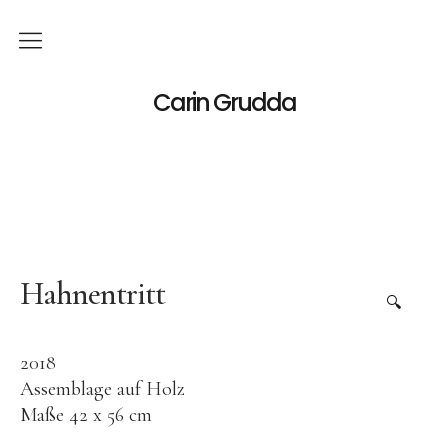
Deutsch
Carin Grudda
Italiano
(
Italienisch
)
English
(
Englisch
)
News
Ausstellungen
Hahnentritt
🔍
Einzelaustellungen
2018
Gruppenausstellungen
Assemblage auf Holz
Werk
Maße 42 x 56 cm