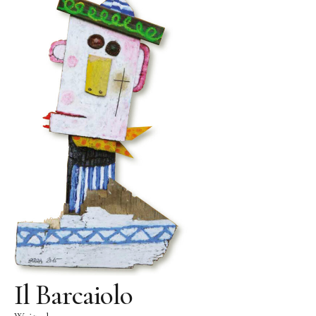
Skulpturenpark
Gießereien
Gießerei Rom
Blau-Miau
Der verträumte König
Rastender Narr
Der Sprung
Wolkenpelztier
Gießerei Volvera/Turin
Papagena
Vita
Il Barcaiolo