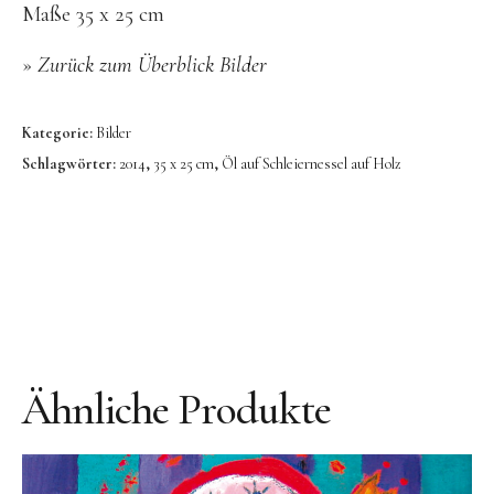
Bronze
Maße 35 x 25 cm
Großbronze
»
Zurück zum Überblick Bilder
Bilder
Bilder Großformat
Kategorie:
Bilder
Schlagwörter:
2014
,
35 x 25 cm
,
Öl auf Schleiernessel auf Holz
Grafik
Grafik Großformat
Objektbilder
Assemblagen
Collagen
Skizzen
Ähnliche Produkte
Texte zum Werk
Public Works