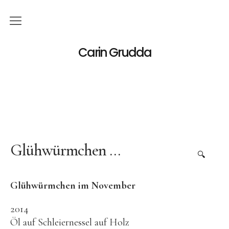
Deutsch
Carin Grudda
Italiano
(
Italienisch
)
English
(
Englisch
)
News
Ausstellungen
Glühwürmchen …
🔍
Einzelaustellungen
Glühwürmchen im November
Gruppenausstellungen
Werk
2014
Öl auf Schleiernessel auf Holz