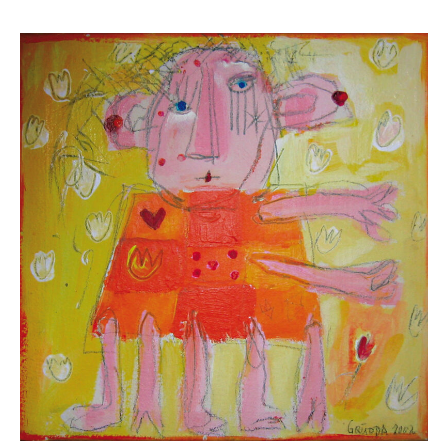
Skulpturenpark
Gießereien
Gießerei Rom
Blau-Miau
Der verträumte König
Rastender Narr
Der Sprung
Wolkenpelztier
Gießerei Volvera/Turin
Papagena
Vita