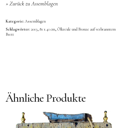
Bronze
» Zurück zu Assemblagen
Großbronze
Kategorie:
Assemblagen
Bilder
Schlagwörter:
2013
,
81 x 41 cm
,
Ölkreide und Bronze auf verbranntem
Bilder Großformat
Brett
Grafik
Grafik Großformat
Objektbilder
Assemblagen
Collagen
Ähnliche Produkte
Skizzen
Texte zum Werk
Public Works