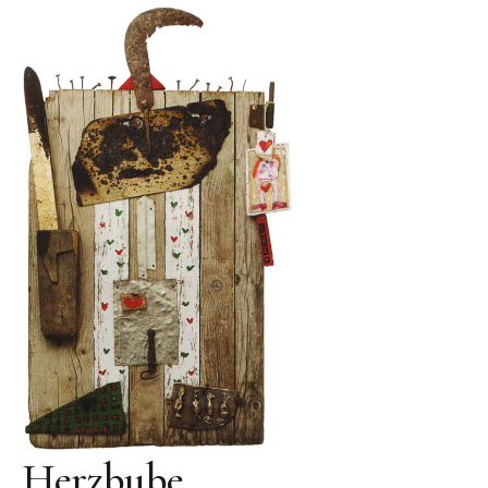
Skulpturenpark
Gießereien
Gießerei Rom
Blau-Miau
Der verträumte König
Rastender Narr
Der Sprung
Wolkenpelztier
Gießerei Volvera/Turin
Papagena
Vita
Herzbube