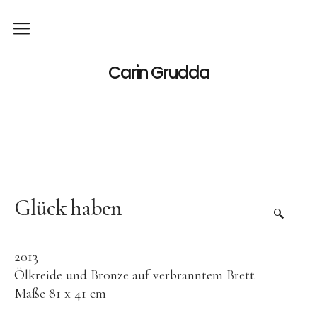
Deutsch
Carin Grudda
Italiano
(
Italienisch
)
English
(
Englisch
)
News
Ausstellungen
Glück haben
🔍
Einzelaustellungen
2013
Gruppenausstellungen
Ölkreide und Bronze auf verbranntem Brett
Werk
Maße 81 x 41 cm