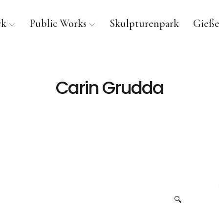
rk
Public Works
Skulpturenpark
Gieße
Carin Grudda
🔍