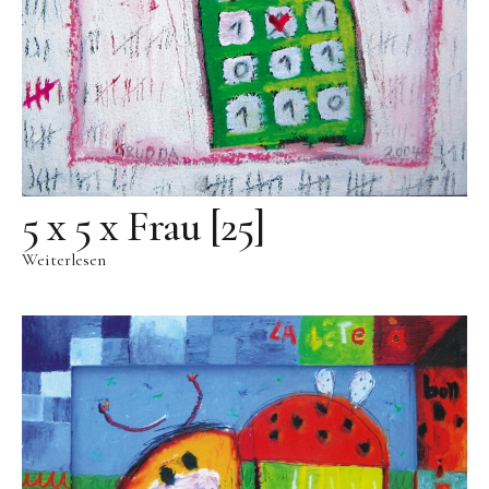
Public Works
Werke in öffentlichem Besitz
Fontenuova, Italien
Gudensberg
Hofhausen
Ingelheim am Rhein
5 x 5 x Frau [25]
Kassel
Weiterlesen
Leogang, Austria
Rom, Italien
San Lorenzo, Italien
Schwalbach
Zug, Schweiz