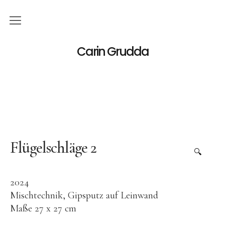
Deutsch
Carin Grudda
Italiano
(
Italienisch
)
English
(
Englisch
)
News
Ausstellungen
Flügelschläge 2
🔍
Einzelaustellungen
2024
Gruppenausstellungen
Mischtechnik, Gipsputz auf Leinwand
Werk
Maße 27 x 27 cm