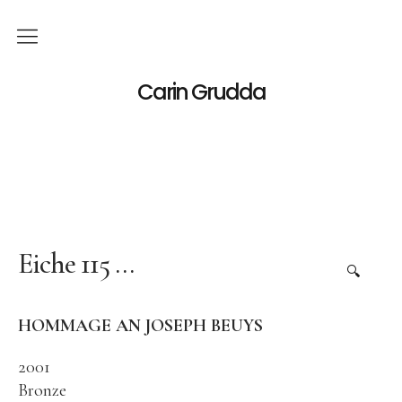
Deutsch
Carin Grudda
Italiano
(
Italienisch
)
English
(
Englisch
)
News
Ausstellungen
Eiche 115 …
🔍
Einzelaustellungen
HOMMAGE AN JOSEPH BEUYS
Gruppenausstellungen
Werk
2001
Bronze