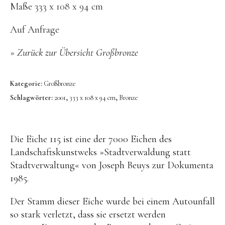
Bronze
Maße 333 x 108 x 94 cm
Großbronze
Auf Anfrage
Bilder
»
Zurück zur Übersicht Großbronze
Bilder Großformat
Grafik
Kategorie:
Großbronze
Grafik Großformat
Schlagwörter:
2001
,
333 x 108 x 94 cm
,
Bronze
Objektbilder
Assemblagen
Die Eiche 115 ist eine der 7000 Eichen des
Collagen
Landschaftskunstweks »Stadtverwaldung statt
Stadtverwaltung« von Joseph Beuys zur Dokumenta
Skizzen
1985.
Texte zum Werk
Der Stamm dieser Eiche wurde bei einem Autounfall
Public Works
so stark verletzt, dass sie ersetzt werden