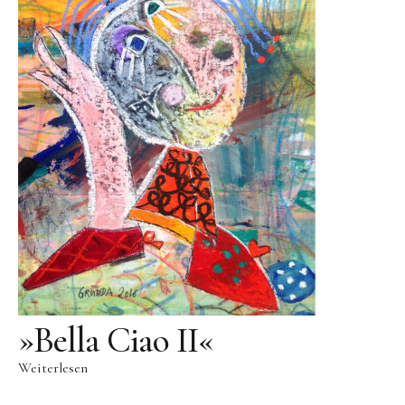
Skulpturenpark
Gießereien
Gießerei Rom
Blau-Miau
Der verträumte König
Rastender Narr
Der Sprung
Wolkenpelztier
Gießerei Volvera/Turin
Papagena
»Bella Ciao II«
Vita
Weiterlesen