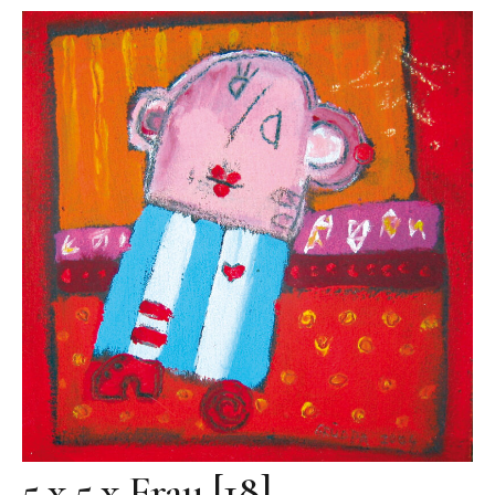
Videos
Literatur
Kontakt
Kontakt
Wegbeschreibung
Impressum
Datenschutz
5 x 5 x Frau [18]