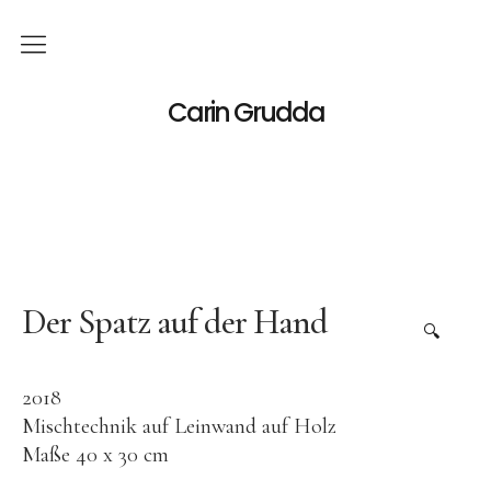
Deutsch
Carin Grudda
Italiano
(
Italienisch
)
English
(
Englisch
)
News
Ausstellungen
Der Spatz auf der Hand
🔍
Einzelaustellungen
2018
Gruppenausstellungen
Mischtechnik auf Leinwand auf Holz
Werk
Maße 40 x 30 cm