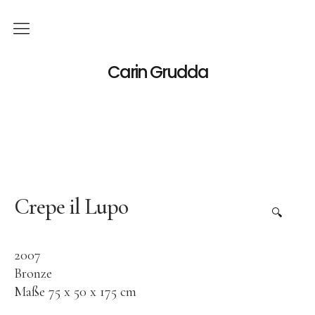
Deutsch
Carin Grudda
Italiano
(
Italienisch
)
English
(
Englisch
)
News
Ausstellungen
Crepe il Lupo
🔍
Einzelaustellungen
2007
Gruppenausstellungen
Bronze
Werk
Maße 75 x 50 x 175 cm