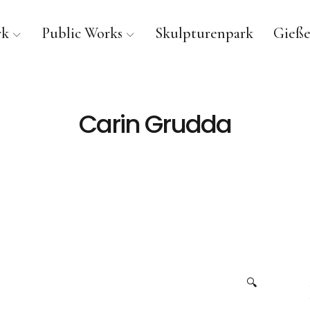
rk
Public Works
Skulpturenpark
Gieße
Carin Grudda
🔍