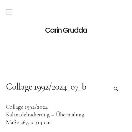
Deutsch
Carin Grudda
Italiano
(
Italienisch
)
English
(
Englisch
)
News
Ausstellungen
Collage 1992/2024_07_b
🔍
Einzelaustellungen
Collage 1992/2024
Gruppenausstellungen
Kaltnadelradierung – Übermalung
Werk
Maße 26,5 x 314 cm