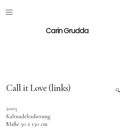
Deutsch
Carin Grudda
Italiano
(
Italienisch
)
English
(
Englisch
)
News
Ausstellungen
Call it Love (links)
🔍
Einzelaustellungen
2005
Gruppenausstellungen
Kaltnadelradierung
Werk
Maße 50 x 130 cm