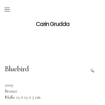
Deutsch
Carin Grudda
Italiano
(
Italienisch
)
English
(
Englisch
)
News
Ausstellungen
Bluebird
🔍
Einzelaustellungen
2019
Gruppenausstellungen
Bronze
Werk
Maße 13 x 13 x 5 cm