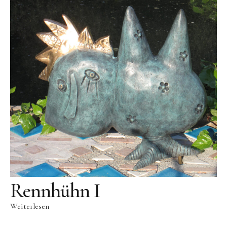
Skulpturenpark
Gießereien
Gießerei Rom
Blau-Miau
Der verträumte König
Rastender Narr
Der Sprung
Wolkenpelztier
Gießerei Volvera/Turin
Papagena
Rennhühn I
Vita
Weiterlesen