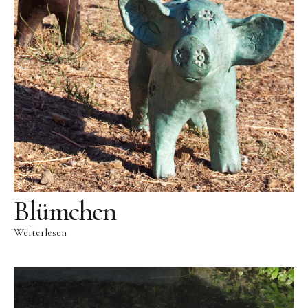
Public Works
Werke in öffentlichem Besitz
Fontenuova, Italien
Gudensberg
Hofhausen
Ingelheim am Rhein
Kassel
Leogang, Austria
Blümchen
Rom, Italien
San Lorenzo, Italien
Weiterlesen
Schwalbach
Zug, Schweiz