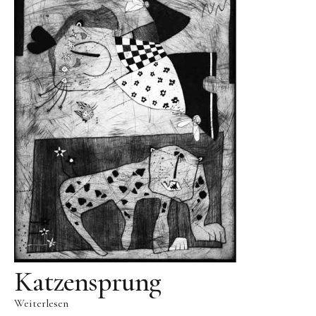
Public Works
Werke in öffentlichem Besitz
Fontenuova, Italien
Gudensberg
Hofhausen
Ingelheim am Rhein
Kassel
Leogang, Austria
Rom, Italien
San Lorenzo, Italien
Schwalbach
Katzensprung
Zug, Schweiz
Weiterlesen