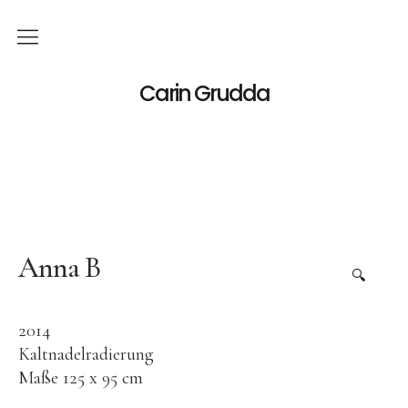
Deutsch
Carin Grudda
Italiano
(
Italienisch
)
English
(
Englisch
)
News
Ausstellungen
Anna B
🔍
Einzelaustellungen
2014
Gruppenausstellungen
Kaltnadelradierung
Werk
Maße 125 x 95 cm