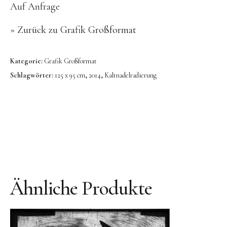
Bronze
Auf Anfrage
Großbronze
»
Zurück zu Grafik Großformat
Bilder
Bilder Großformat
Kategorie:
Grafik Großformat
Schlagwörter:
125 x 95 cm
,
2014
,
Kaltnadelradierung
Grafik
Grafik Großformat
Objektbilder
Assemblagen
Collagen
Skizzen
Ähnliche Produkte
Texte zum Werk
Public Works