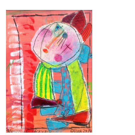
Skulpturenpark
Gießereien
Gießerei Rom
Blau-Miau
Der verträumte König
Rastender Narr
Der Sprung
Wolkenpelztier
Gießerei Volvera/Turin
Papagena
Vita