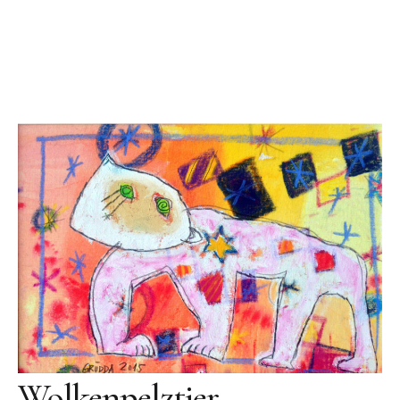
Videos
Literatur
Kontakt
Kontakt
Wegbeschreibung
Impressum
Datenschutz
Wolkenpelztier