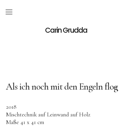
Deutsch
Carin Grudda
Italiano
(
Italienisch
)
English
(
Englisch
)
News
Ausstellungen
Als ich noch mit den Engeln flog
🔍
Einzelaustellungen
2018
Gruppenausstellungen
Mischtechnik auf Leinwand auf Holz
Werk
Maße 41 x 41 cm