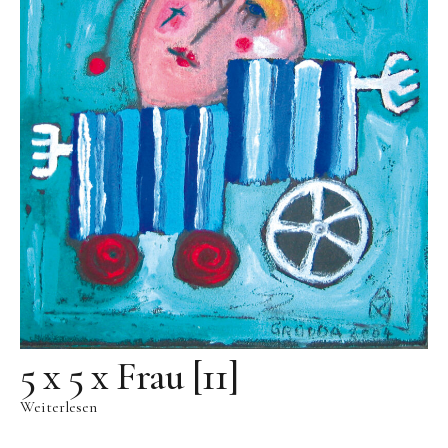
Skulpturenpark
Gießereien
Gießerei Rom
Blau-Miau
Der verträumte König
Rastender Narr
Der Sprung
Wolkenpelztier
Gießerei Volvera/Turin
Papagena
5 x 5 x Frau [11]
Vita
Weiterlesen