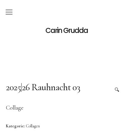
Deutsch
Carin Grudda
Italiano
(
Italienisch
)
English
(
Englisch
)
News
Ausstellungen
2025|26 Rauhnacht 03
🔍
Einzelaustellungen
Collage
Gruppenausstellungen
Werk
Kategorie:
Collagen