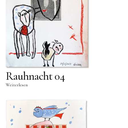
Skulpturenpark
Gießereien
Gießerei Rom
Blau-Miau
Der verträumte König
Rastender Narr
Der Sprung
Rauhnacht 04
Wolkenpelztier
Weiterlesen
Gießerei Volvera/Turin
Papagena
Vita