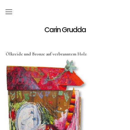
Deutsch
Carin Grudda
Italiano
(
Italienisch
)
Ölkreide und Bronze auf verbranntem Holz
English
(
Englisch
)
News
Ausstellungen
Einzelaustellungen
Gruppenausstellungen
Werk