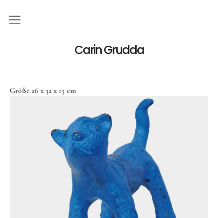
Deutsch
Carin Grudda
Italiano
(
Italienisch
)
Größe 26 x 32 x 15 cm
English
(
Englisch
)
News
Ausstellungen
Einzelaustellungen
Gruppenausstellungen
Werk