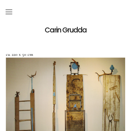
Deutsch
Carin Grudda
Italiano
(
Italienisch
)
ca. 220 x 50 cm
English
(
Englisch
)
News
Ausstellungen
Einzelaustellungen
Gruppenausstellungen
Werk