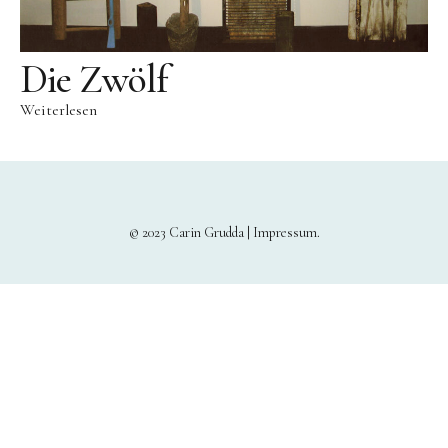
Bronze
Großbronze
Die Zwölf
Bilder
Weiterlesen
Bilder Großformat
Grafik
Grafik Großformat
Objektbilder
© 2023 Carin Grudda |
Impressum
Assemblagen
Collagen
Skizzen
Texte zum Werk
Public Works