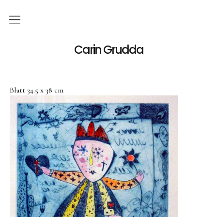
Deutsch
Carin Grudda
Italiano
(
Italienisch
)
Blatt 34.5 x 38 cm
English
(
Englisch
)
News
Ausstellungen
Einzelaustellungen
Gruppenausstellungen
Werk