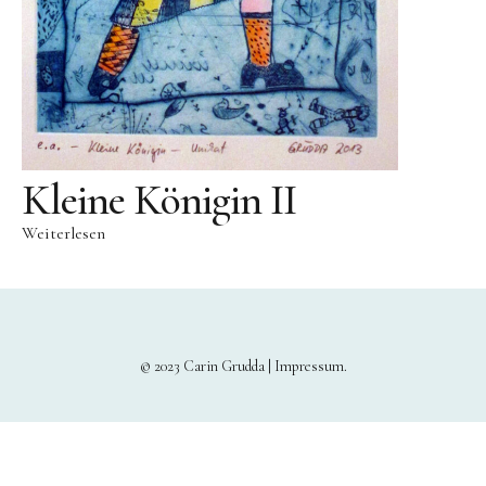
Bronze
Großbronze
Bilder
Bilder Großformat
Grafik
Kleine Königin II
Grafik Großformat
Weiterlesen
Objektbilder
Assemblagen
Collagen
Skizzen
© 2023 Carin Grudda |
Impressum
Texte zum Werk
Public Works