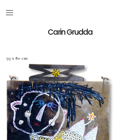
Deutsch
Carin Grudda
Italiano
(
Italienisch
)
93 x 80 cm
English
(
Englisch
)
News
Ausstellungen
Einzelaustellungen
Gruppenausstellungen
Werk