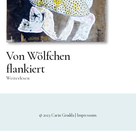
Bronze
Großbronze
Bilder
Bilder Großformat
Grafik
Von Wölfchen
Grafik Großformat
flankiert
Objektbilder
Weiterlesen
Assemblagen
Collagen
Skizzen
Texte zum Werk
© 2023 Carin Grudda |
Impressum
Public Works