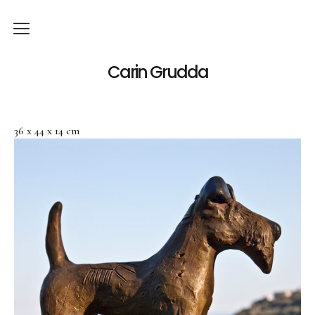
Deutsch
Carin Grudda
Italiano
(
Italienisch
)
36 x 44 x 14 cm
English
(
Englisch
)
News
Ausstellungen
Einzelaustellungen
Gruppenausstellungen
Werk